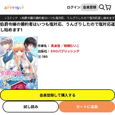
カート
検索
ログイン
会員登録
OP
コミック
伯爵令嬢の婚約者はいつも塩対応、うんざりしたので塩対応返し始めます
伯爵令嬢の婚約者はいつも塩対応、うんざりしたので塩対応返
し始めます1
作家名：
真波潜
／
郁橋むいこ
出版社：
EVOパブリッシング
ポイント
180
会員登録して購入する
試し読み
カートに追加