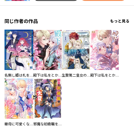
同じ作者の作品
もっと見る
名無し姫は札をめくる
殿下は私をとかしたい
生贄第二皇女の困惑 ～人質の姫君、敵国で知の才媛として大歓迎を受ける～
殿下は私をとかしたい【電子限定特典付き】
継母に可愛くないと育てられた私が公爵子息に溺愛されるまで
邪魔な初級職を追放したら、大変なことになっちゃったんですけど！？