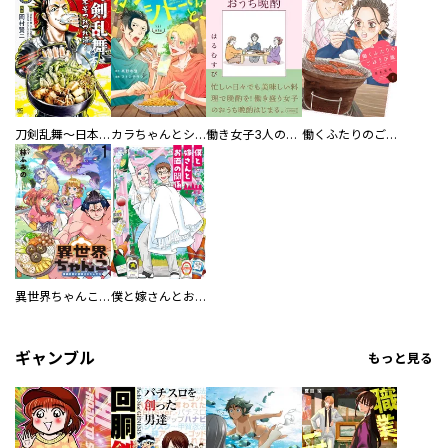
刀剣乱舞～日本号つれづれ酒～
カラちゃんとシトーさんと、 【分冊版】
働き女子3人のおうち晩酌
働くふたりのごほうび飯
異世界ちゃんこ～横綱目前に召喚されたんだが～ 【連載版】
僕と嫁さんとお酒の関係
ギャンブル
もっと見る