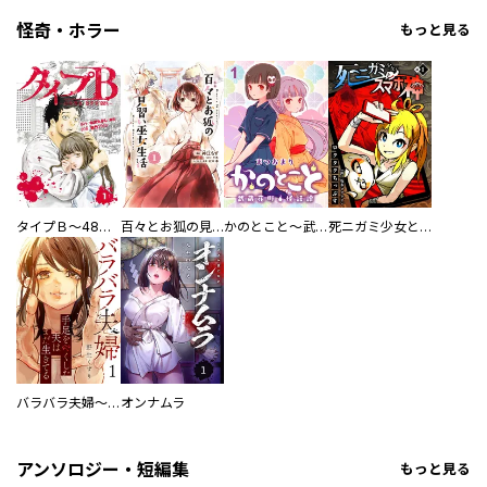
怪奇・ホラー
もっと見る
タイプＢ～48時間後、致死率100％～【単話】
百々とお狐の見習い巫女生活【単行本版】
かのとこと～武蔵花町怪話譚～ 【連載版】
死ニガミ少女とスマホ神
バラバラ夫婦～手足をなくした夫はまだ生きてる
オンナムラ
アンソロジー・短編集
もっと見る