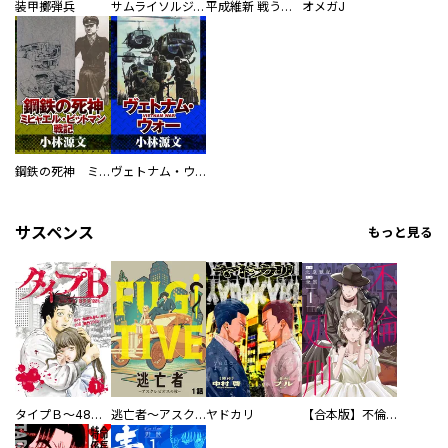
装甲擲弾兵
サムライソルジャー SAMURAI SOLDIER
平成維新 戦う自衛隊
オメガJ
鋼鉄の死神 ミヒャエル・ビットマン戦記
ヴェトナム・ウォー VIETNAM WAR
サスペンス
もっと見る
タイプＢ～48時間後、致死率100％～【単話】
逃亡者～アスクレピオスの杖～
ヤドカリ
【合本版】不倫処刑