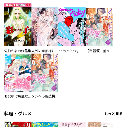
佐伯かよの作品集
人外の旦那様に娶られ毎晩ナカまで愛される…。アンソロジー
comic Picky
【単話版】崖っぷち令嬢ですが、意地と策略で幸せになります！シリーズ
お兄様は馬鹿なんですか？～地味王女は婚約破棄に巻き込まれる～
メンヘラ製造機の公爵令息（過保護）が溺愛してきます
料理・グルメ
もっと見る