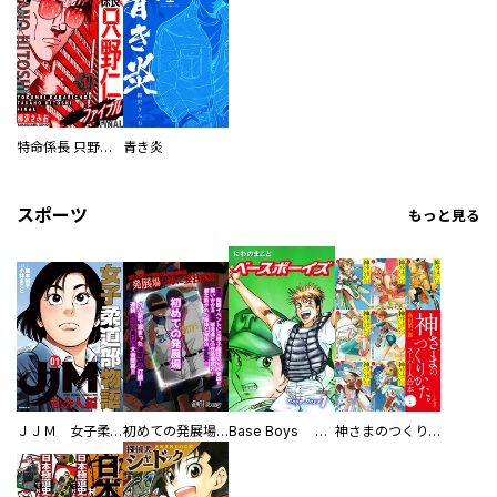
特命係長 只野仁ファイナル 愛蔵版
青き炎
スポーツ
もっと見る
ＪＪＭ 女子柔道部物語 社会人編
初めての発展場 【白抜き修正版】
Base Boys 新装版
神さまのつくりかた。スーパー大合本