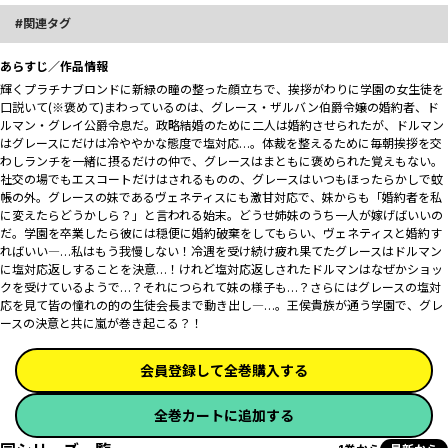
関連タグ
あらすじ／作品情報
輝くプラチナブロンドに新緑の瞳の整った顔立ちで、挨拶がわりに学園の女生徒を
口説いて(※褒めて)まわっているのは、グレース・ザルバン伯爵令嬢の婚約者、ド
ルマン・グレイ公爵令息だ。政略結婚のために二人は婚約させられたが、ドルマン
はグレースにだけは冷ややかな態度で塩対応…。体裁を整えるために毎朝挨拶を交
わしランチを一緒に摂るだけの仲で、グレースはまともに褒められた覚えもない。
社交の場でもエスコートだけはされるものの、グレースはいつもほったらかしで蚊
帳の外。グレースの妹であるヴェネティスにも激甘対応で、妹からも「婚約者を私
に変えたらどうかしら？」と言われる始末。どうせ姉妹のうち一人が嫁げばいいの
だ。学園を卒業したら彼には穏便に婚約破棄をしてもらい、ヴェネティスと婚約す
ればいい―…私はもう我慢しない！冷遇を受け続け疲れ果てたグレースはドルマン
に塩対応返しすることを決意…！けれど塩対応返しされたドルマンはなぜかショッ
クを受けているようで…？それにつられて妹の様子も…？さらにはグレースの塩対
応を見て皆の憧れの的の生徒会長まで動き出し―…。王侯貴族が通う学園で、グレ
ースの決意と共に嵐が巻き起こる？！
会員登録して全巻購入する
全巻カートに追加する