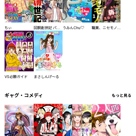
ちぃ
回胴創世記 パチスロを創った男達
うみんChu♡
職業、ニセモノ～あなたに偽は見抜けない【電子単行本版】
VS必勝ガイド
まさしんげ～る
ギャグ・コメディ
もっと見る