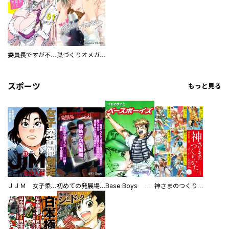
委員長ですが不良になるほど恋してます！
巣づくりオメガバース
スポーツ
もっと見る
ＪＪＭ 女子柔道部物語 社会人編
初めての発展場 【白抜き修正版】
Base Boys 新装版
神さまのつくりかた。スーパー大合本