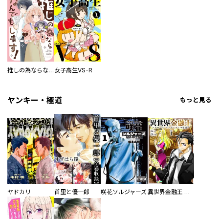
推しの為ならなんでもします！
女子高生VS-R
／武川展子 ／矢子園知弓 ／波多野マリヲ ／雲田はるこ ／平本アキラ ／PEACH-PIT ／小松ふみ ／大橋ツヨシ ／村田耕造 ／豆田コウ ／うろざね金継 ／ＭＡＧＮＥＴ ／スロウカーブ ／髙城隆介 ／片倉真二 ／河合寿々 ／駒井悠 ／田中祐樹 ／古牧広通 ／藤田直樹 ／西園フミコ ／岩明均 ／亜画々屋ぺらも ／桃井ゆづき ／桑原太矩 ／古閑裕一郎 ／源勇気 ／江口夏実 ／えすとえむ ／松田奈緒子 ／佐武原 ／ジョリー・ジョランキー ／カワハラ恋 ／東村アキコ ／渡邊直人 ／来島佐鳥 ／濱田浩輔 ／いさかわめぐみ ／氷室慶大 ／門脇夏生 ／在間十毅
ヤンキー・極道
もっと見る
ヤドカリ
首里と優一郎
咲花ソルジャーズ
異世界金融王 ～クローネ・ゴルディオンの覇道～