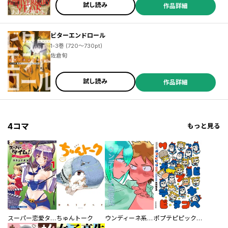
試し読み
作品詳細
／石川雅之 ／水戸市子 ／陶延リュウ ／にたもと ／森井暁正 ／二月三日 ／松本藍 ／田中一行 ／若菜 ／東田裕介 ／岡村みのり ／あまおゆう ／桜川千晃 ／ツカサ ／サブロウタ ／梱枝りこ ／岡田コウ ／秋津そたか ／向浦宏和 ／水あさと ／木下龍太 ／加納梨衣 ／山口つばさ ／太田モアレ ／貴志祐介 ／烏山英司 ／月子 ／志木浩雄 ／高屋敷衣吹 ／今井哲也 ／井上拓実 ／芳賀概夢 ／浜弓場双 ／東雲 ／鷹野聖月 ／松枝穂積 ／中村優児 ／黒乃ロク ／鳴沢羽尾 ／苺苺
ビターエンドロール
1-3巻 (720～730pt)
佐倉旬
試し読み
作品詳細
4コマ
もっと見る
スーパー恋愛タイム！～現場でドＳな彼女は自宅でデレる～
ちゅんトーク
ウンディーネ系彼氏
ポプテピピック SEASON EIGHT