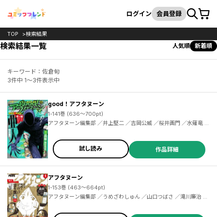
カート
検索
ログイン
会員登録
TOP
検索結果
検索結果一覧
人気順
新着順
キーワード：佐倉旬
3件中 1～3件表示中
good！アフタヌーン
1-141巻 (636～700pt)
アフタヌーン編集部 ／井上堅二 ／吉岡公威 ／桜井画門 ／水薙竜 ／雨隠ギド ／濱田浩輔 ／麻生みこと ／桑原太矩 ／梶谷きり ／櫓刃鉄火 ／熊澤深夜 ／珈琲 ／亜画々屋ぺらも ／志倉千代丸 ／銃爺 ／pako ／飯島しんごう ／みかわ絵子 ／高倉みどり ／タヤマ碧 ／富本祥太 ／木村紺 ／闇川コウ ／横山キムチ ／泉光 ／めごちも ／森とんかつ ／小田世里奈 ／伊口紺 ／保志レンジ ／久保田之都 ／赤堀君 ／イシイ渡 ／ＴＮＳＫ ／LEN［A-7］ ／光城ノマメ ／しまな央 ／藤田治 ／ふみん
試し読み
作品詳細
アフタヌーン
1-153巻 (463～664pt)
アフタヌーン編集部 ／うめざわしゅん ／山口つばさ ／滝川廉治 ／陶延リュウ ／つるまいかだ ／沙村広明 ／小西明日翔 ／ひぐちアサ ／幸村誠 ／岩明均 ／北道正幸 ／ゆうち巳くみ ／市川春子 ／三浦風 ／芝村裕吏 ／キムラダイスケ ／藤島康介 ／真刈信二 ／ＤＯＵＢＬＥ－Ｓ ／椎名うみ ／榎本俊二 ／安彦良和 ／木尾士目 ／川合円 ／珈琲 ／綾辻行人 ／清原絃 ／青木U平 ／よしづきくみち ／鏡ハルカ ／西本英雄 ／カラスヤサトシ ／石黒正数 ／城戸志保 ／田中相 ／皆川亮二 ／ＦｉｏｋＬｅｅ ／陶延リュウ ／泥ノ田犬彦